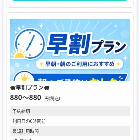
🐗早割プラン🐗
880〜880
円(税込)
予約締切
利用日の0時間前
最短利用時間