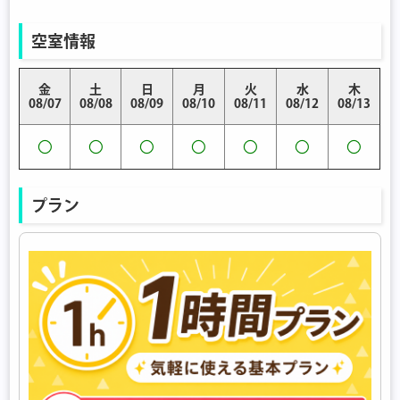
空室情報
金
土
日
月
火
水
木
08/07
08/08
08/09
08/10
08/11
08/12
08/13
〇
〇
〇
〇
〇
〇
〇
プラン