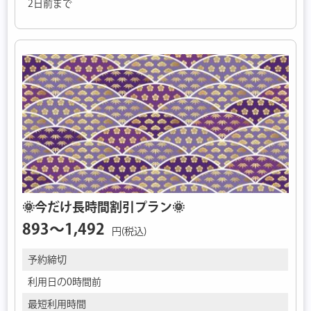
2日前まで
🌞今だけ長時間割引プラン🌞
893〜1,492
円(税込)
予約締切
利用日の0時間前
最短利用時間