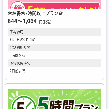
🌸お得🌸3時間以上プラン🌸
844〜1,064
円(税込)
予約締切
利用日の0時間前
最短利用時間
3時間から
予約変更締切
2日前まで